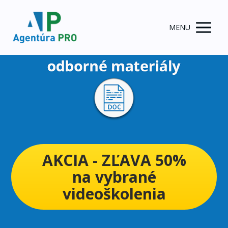
MENU
AKCIA - ZĽAVA 50%
na vybrané
videoškolenia