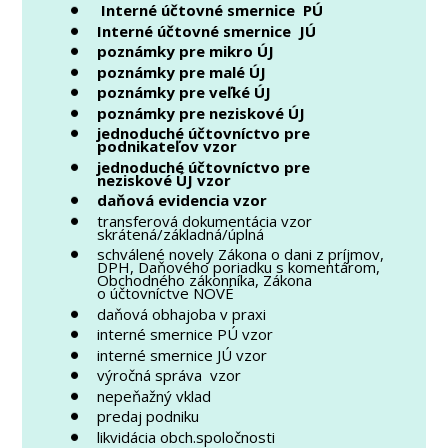
Interné účtovné smernice PÚ
Interné účtovné smernice JÚ
poznámky pre mikro ÚJ
poznámky pre malé ÚJ
poznámky pre veľké ÚJ
poznámky pre neziskové ÚJ
jednoduché účtovníctvo pre
podnikateľov vzor
jednoduché účtovníctvo pre
neziskové ÚJ vzor
daňová evidencia vzor
transferová dokumentácia vzor
skrátená/základná/úplná
schválené novely Zákona o dani z príjmov,
DPH, Daňového poriadku s komentárom,
Obchodného zákonníka, Zákona
o účtovníctve NOVÉ
daňová obhajoba v praxi
interné smernice PÚ vzor
interné smernice JÚ vzor
výročná správa vzor
nepeňažný vklad
predaj podniku
likvidácia obch.spoločnosti