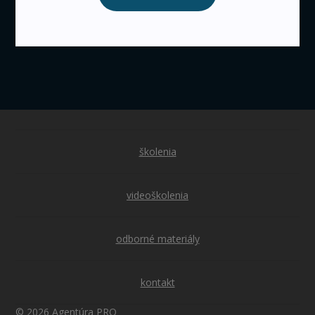
školenia
videoškolenia
odborné materiály
kontakt
© 2026 Agentúra PRO