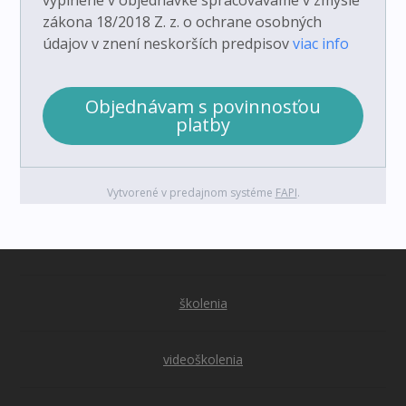
zákona 18/2018 Z. z. o ochrane osobných
údajov v znení neskorších predpisov
viac info
Objednávam s povinnosťou
platby
Vytvorené v predajnom systéme
FAPI
.
školenia
videoškolenia