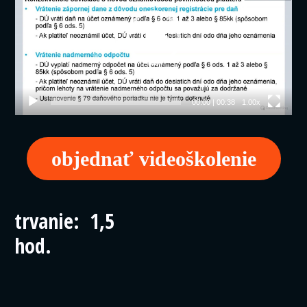
00:00
|
00:38
1.00x
objednať videoškolenie
trvanie: 1,5
hod.