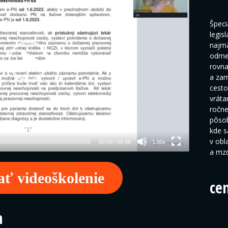
Špeci
legis
najmä
odmeň
rovna
a zam
cesto
vráta
ročne
pôsob
kde s
v obl
00:00
|
00:48
1.00x
a mzd
ať videoškolenie
ce
n