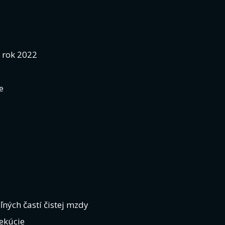
 rok 2022
e
ných častí čistej mzdy
ekúcie