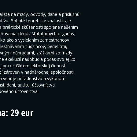
alista na mzdy, odvody, dane a príslušnú
latívu. Bohaté teoretické znalosti, ale
 praktické skúsenosti spojené riešením
ovania členov štatutárnych orgánov,
ko ako s vysielaním zamestnancov
estnávaním cudzincov, benefitmi,
vnými náhradami, zrážkami zo mzdy
ne exekúcií nadobudla počas svojej 20-
j praxe. Okrem lektorskej činnosti
í zároveň v nadnárodnej spoločnosti,
a venuje poradenstvu a výkonom
asti daní, auditu, účtovníctva
ového účtovníctva.
na: 29 eur