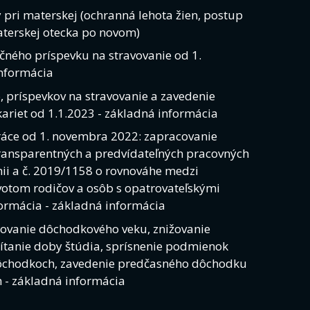
pri materskej (ochranná lehota žien, postup
aterskej otecka po novom)
čného príspevku na stravovanie od 1.
nformácia
 príspevkov na stravovanie a zavedenie
kariet od 1.1.2023 - základná informácia
ráce od 1. novembra 2022: zapracovanie
transparentných a predvídateľných pracovných
ii a č. 2019/1158 o rovnováhe medzi
tom rodičov a osôb s opatrovateľskými
ormácia - základná informácia
ovanie dôchodkového veku, znižovanie
ítanie doby štúdia, sprísnenie podmienok
dôchodkoch, zavedenie predčasného dôchodku
 - základná informácia