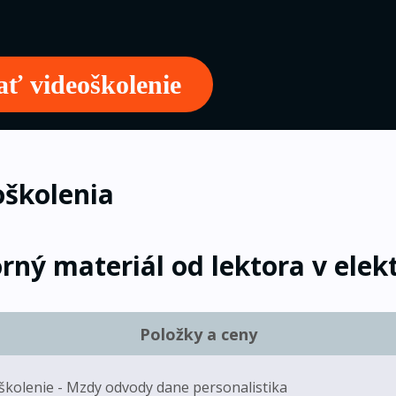
ať videoškolenie
školenia
rný materiál od lektora v elek
Položky a ceny
školenie - Mzdy odvody dane personalistika