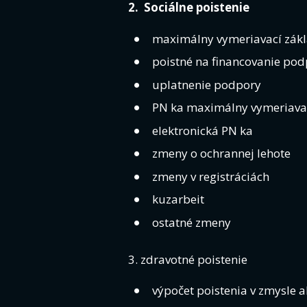
2. Sociálne poistenie
maximálny vymeriavací zákl
poistné na financovanie po
uplatnenie podpory
PN ka maximálny vymeriava
elektronická PN ka
zmeny o ochrannej lehote
zmeny v registráciách
kuzarbeit
ostatné zmeny
3. zdravotné poistenie
výpočet poistenia v zmysle ak