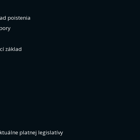
ad poistenia
dpory
cí základ
tuálne platnej legislatívy