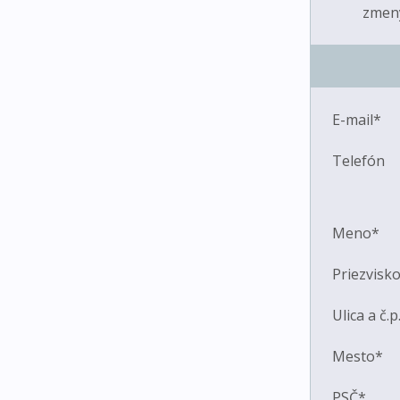
zmeny
E-mail*
Telefón
Meno*
Priezvisk
Ulica a č.p
Mesto*
PSČ*