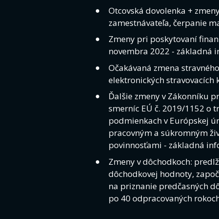
Otcovská dovolenka + zmeny 
zamestnávateľa, čerpanie m
Zmeny pri poskytovaní finan
novembra 2022 - základná i
Očakávaná zmena stravného,
elektronických stravovacích 
Ďalšie zmeny v Zákonníku p
smerníc EÚ č. 2019/1152 o 
podmienkach v Európskej ún
pracovným a súkromným živo
povinnosťami - základná inf
Zmeny v dôchodkoch: predlž
dôchodkovej hodnoty, započ
na priznanie predčasných 
po 40 odpracovaných rokoch