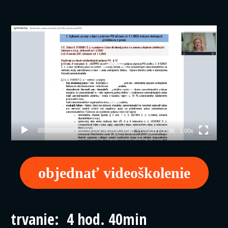
Video
prehrávač
00:00
|
00:36
1.00x
objednať videoškolenie
trvanie: 4 hod. 40min