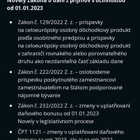
Novely zákona o dani z príjmov s účinnosťou
od 01.01.2023
Zákon č. 129/2022 Z. z. – príspevky
na celoeurópsky osobný dôchodkový produkt
podľa osobitného predpisu a príspevky
na celoeurópsky osobný dôchodkový produkt
v zahraničí rovnakého alebo porovnateľného
druhu ako nezdaniteľná časť základu dane
Zákon č. 222/2022 Z. z. – oslobodenie
príspevku poskytnutého zamestnancovi
zamestnávateľom na štátom podporované
nájomné bývanie
Zákon č. 232/2022 Z. z. – zmeny v uplatňovaní
daňového bonusu od 01.01.2023
Novely v legislatívnom procese
ČPT 1121 – zmeny v uplatňovaní daňového
bonusu za rok 2023, ale aj za rok 2022