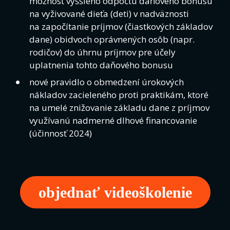
možnosť vyššieho odpočtu daňového bonusu
na vyživované dieťa (deti) v nadväznosti
na započítanie príjmov (čiastkových základov
dane) obidvoch oprávnených osôb (napr.
rodičov) do úhrnu príjmov pre účely
uplatnenia tohto daňového bonusu
nové pravidlo o obmedzení úrokových
nákladov zacieleného proti praktikám, ktoré
na umelé znižovanie základu dane z príjmov
využívanú nadmerné dlhové financovanie
(účinnosť 2024)
objednať videoškolenie