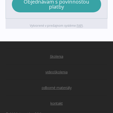
Objednávam s povinnosťou
platby
Vytvorené v predajnom systéme
FAPI
.
školenia
videoškolenia
odborné materiály
kontakt