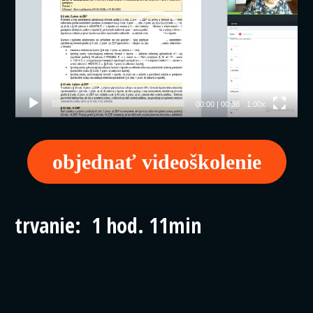
00:00
|
00:38
1.00x
objednať videoškolenie
trvanie: 1 hod. 11min