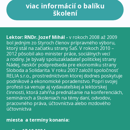
viac informácií o balíku
školení
Lektor: RNDr. Jozef Mihál -
v rokoch 2008 až 2009
bol jedným zo štyroch členov prípravného výboru,
ktorý stál na začiatku strany SaS. V rokoch 2010 –
2012 pôsobil ako minister práce, sociálnych vecí
a rodiny. Je bývalý spoluzakladateľ politickej strany
Nádej, neskôr podpredseda pre ekonomiku strany
Sloboda a Solidarita. V roku 2007 založil spoločnosť
RELIA s.r.o., prostredníctvom ktorej dodnes poskytuje
podnikové a ekonomické poradenstvo. Popri svojej
profesii sa venuje aj vydavateľskej a lektorskej
činnosti, ktorá zahŕňa prednášanie na konferenciách,
seminároch a školeniach na témy daní, odvodov,
pracovného práva, účtovníctva alebo mzdového
účtovníctva
miesta a termíny konania: