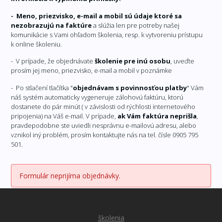
- Meno, priezvisko, e-mail a mobil sú údaje ktoré sa
nezobrazujú na faktúre
a slúžia len pre potreby našej
komunikácie s Vami ohľadom školenia, resp. k vytvoreniu prístupu
k online školeniu.
- V prípade, že objednávate
školenie pre inú osobu
, uveďte
prosím jej meno, priezvisko, e-mail a mobil v poznámke
- Po stlačení tlačítka "
objednávam s povinnosťou platby
" Vám
náš systém automaticky vygeneruje zálohovú faktúru, ktorú
dostanete do pár minút ( v závislosti od rýchlosti internetového
pripojenia) na Váš e-mail. V prípade,
ak Vám faktúra neprišla
,
pravdepodobne ste uviedli nesprávnu e-mailovú adresu, alebo
vznikol iný problém, prosím kontaktujte nás na tel. čísle 0905 795
501.
Formulár neprijíma objednávky.
školenia