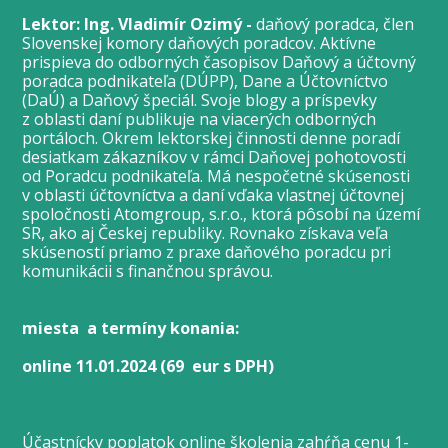
Lektor: Ing. Vladimír Ozimý -
daňový poradca, člen
Slovenskej komory daňových poradcov. Aktívne
prispieva do odborných časopisov Daňový a účtovný
poradca podnikateľa (DÚPP), Dane a Účtovníctvo
(DaÚ) a Daňový špeciál. Svoje blogy a príspevky
z oblasti daní publikuje na viacerých odborných
portáloch. Okrem lektorskej činnosti denne poradí
desiatkam zákazníkov v rámci Daňovej pohotovosti
od Poradcu podnikateľa. Má nespočetné skúsenosti
v oblasti účtovníctva a daní vďaka vlastnej účtovnej
spoločnosti Atomgroup, s.r.o., ktorá pôsobí na území
SR, ako aj Českej republiky. Rovnako získava veľa
skúseností priamo z praxe daňového poradcu pri
komunikácii s finančnou správou.
miesta a termíny konania:
online 11.01.2024
(69 eur s DPH)
Účastnícky poplatok online školenia zahŕňa cenu 1-