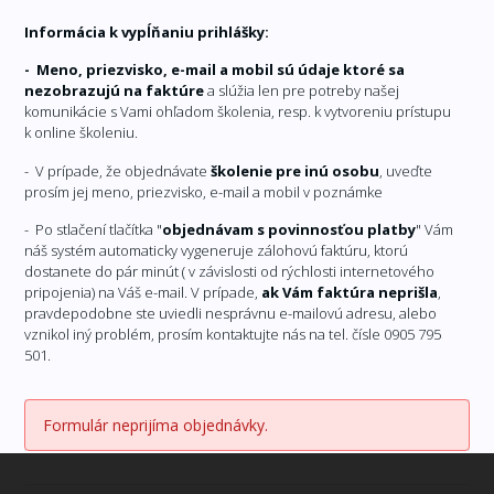
Informácia k vypĺňaniu prihlášky:
- Meno, priezvisko, e-mail a mobil sú údaje ktoré sa
nezobrazujú na faktúre
a slúžia len pre potreby našej
komunikácie s Vami ohľadom školenia, resp. k vytvoreniu prístupu
k online školeniu.
- V prípade, že objednávate
školenie pre inú osobu
, uveďte
prosím jej meno, priezvisko, e-mail a mobil v poznámke
- Po stlačení tlačítka "
objednávam s povinnosťou platby
" Vám
náš systém automaticky vygeneruje zálohovú faktúru, ktorú
dostanete do pár minút ( v závislosti od rýchlosti internetového
pripojenia) na Váš e-mail. V prípade,
ak Vám faktúra neprišla
,
pravdepodobne ste uviedli nesprávnu e-mailovú adresu, alebo
vznikol iný problém, prosím kontaktujte nás na tel. čísle 0905 795
501.
Formulár neprijíma objednávky.