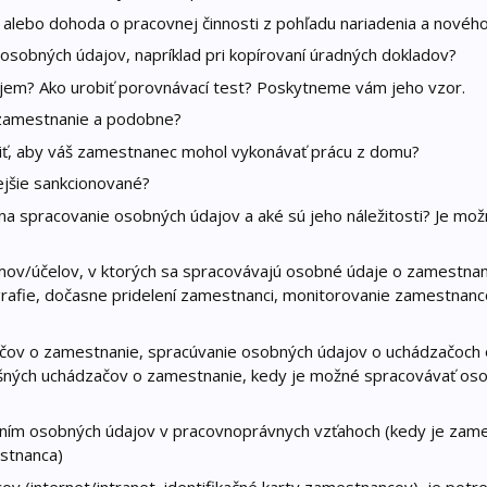
alebo dohoda o pracovnej činnosti z pohľadu nariadenia a novéh
osobných údajov, napríklad pri kopírovaní úradných dokladov?
ujem? Ako urobiť porovnávací test? Poskytneme vám jeho vzor.
 zamestnanie a podobne?
iť, aby váš zamestnanec mohol vykonávať prácu z domu?
tejšie sankcionované?
na spracovanie osobných údajov a aké sú jeho náležitosti? Je mo
émov/účelov, v ktorých sa spracovávajú osobné údaje o zamestnan
rafie, dočasne pridelení zamestnanci, monitorovanie zamestnan
ačov o zamestnanie, spracúvanie osobných údajov o uchádzačoch 
šných uchádzačov o zamestnanie, kedy je možné spracovávať os
ním osobných údajov v pracovnoprávnych vzťahoch (kedy je zam
stnanca)
ov (internet/intranet, identifikačné karty zamestnancov), je potr