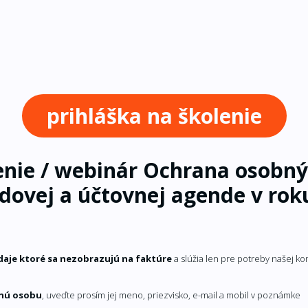
prihláška na školenie
lenie / webinár Ochrana osobn
dovej a účtovnej agende v rok
údaje ktoré sa nezobrazujú na faktúre
a slúžia len pre potreby našej k
inú osobu
, uveďte prosím jej meno, priezvisko, e-mail a mobil v poznámke