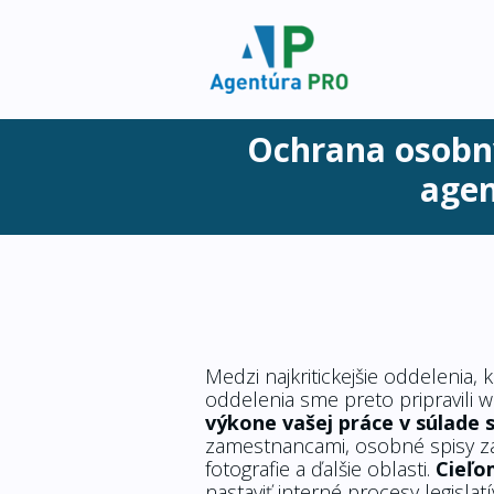
Ochrana osobný
agen
Medzi najkritickejšie oddelenia,
oddelenia sme preto pripravili 
výkone vašej práce v súlade 
zamestnancami, osobné spisy za
fotografie a ďalšie oblasti.
Cieľom
nastaviť interné procesy legislatí