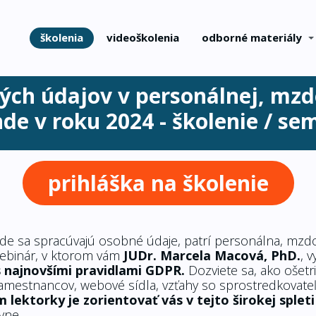
školenia
videoškolenia
odborné materiály
ch údajov v personálnej, mzd
de v roku 2024 - školenie / se
prihláška na školenie
 kde sa spracúvajú osobné údaje, patrí personálna, mzd
webinár, v ktorom vám
JUDr. Marcela Macová, PhD.
, v
s najnovšími pravidlami GDPR.
Dozviete sa, ako ošetr
mestnancov, webové sídla, vzťahy so sprostredkovateľ
 lektorky je zorientovať vás v tejto širokej spleti
vne.