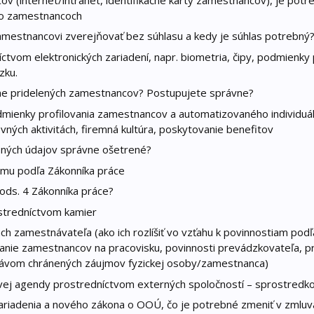
 o zamestnancoch
mestnancovi zverejňovať bez súhlasu a kedy je súhlas potrebný
tvom elektronických zariadení, napr. biometria, čipy, podmienky 
zku.
ne pridelených zamestnancov? Postupujete správne?
mienky profilovania zamestnancov a automatizovaného individuá
vných aktivitách, firemná kultúra, poskytovanie benefitov
ných údajov správne ošetrené?
mu podľa Zákonníka práce
 ods. 4 Zákonníka práce?
stredníctvom kamier
zamestnávateľa (ako ich rozlíšiť vo vzťahu k povinnostiam pod
anie zamestnancov na pracovisku, povinnosti prevádzkovateľa, p
rávom chránených záujmov fyzickej osoby/zamestnanca)
vej agendy prostredníctvom externých spoločností – sprostredko
riadenia a nového zákona o OOÚ, čo je potrebné zmeniť v zmluv