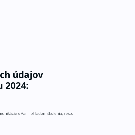
ých údajov
u 2024:
omunikácie s Vami ohľadom školenia, resp.