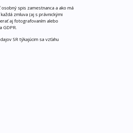
ať osobný spis zamestnanca a ako má
 každá zmluva (aj s právnickými
rať aj fotografovaním alebo
nia GDPR.
dajov SR týkajúcim sa vzťahu