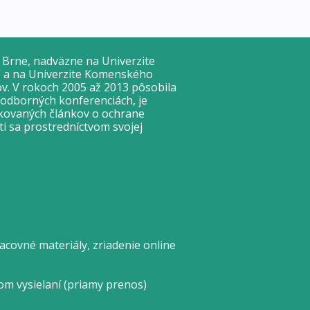
v Brne, nadväzne na Univerzite
v“ a na Univerzite Komenského
v. V rokoch 2005 až 2013 pôsobila
 odborných konferenciách, je
kovaných článkov o ochrane
i sa prostredníctvom svojej
covné materiály, zriadenie online
om vysielaní (priamy prenos)