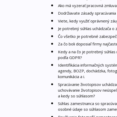
Ako má vyzerať pracovná zmluva 
Dodržiavate zásady spracúvania 
Viete, kedy využiť oprávnený zá
Je potrebný súhlas uchádzača o
Čo všetko je potrebné zabezpeč
Za čo boli doposiaľ firmy najčas
Kedy a na čo je potrebný súhlas 
podľa GDPR?
Identifikácia informačných syst
agendy, BOZP, dochádzka, fotog
komunikácia a i.
Spracúvanie životopisov uchádz
uchovávanie životopisov neúspe
a kedy so súhlasom?
Súhlas zamestnanca so spracúva
osobné údaje so súhlasom zame
Používanie fotografií zamestnanc