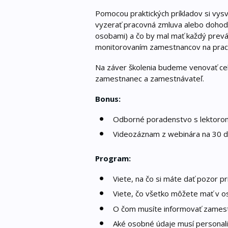
Pomocou praktických príkladov si vys
vyzerať pracovná zmluva alebo dohoda 
osobami) a čo by mal mať každý prev
monitorovaním zamestnancov na pracov
Na záver školenia budeme venovať ce
zamestnanec a zamestnávateľ.
Bonus:
Odborné poradenstvo s lektoro
Videozáznam z webinára na 30 d
Program:
Viete, na čo si máte dať pozor 
Viete, čo všetko môžete mať v 
O čom musíte informovať zames
Aké osobné údaje musí personalis