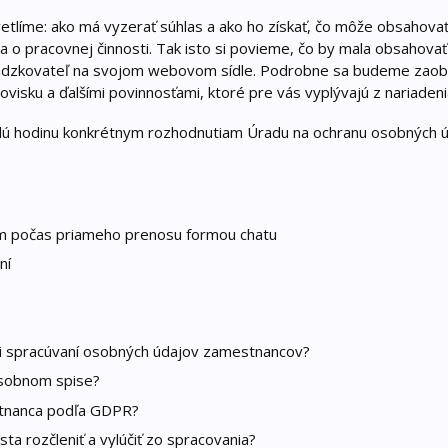
vetlíme: ako má vyzerať súhlas a ako ho získať, čo môže obsahov
o pracovnej činnosti. Tak isto si povieme, čo by mala obsahovať
ádzkovateľ na svojom webovom sídle. Podrobne sa budeme zaobe
isku a ďalšími povinnosťami, ktoré pre vás vyplývajú z nariade
lú hodinu konkrétnym rozhodnutiam Úradu na ochranu osobných ú
m počas priameho prenosu formou chatu
ní
pri spracúvaní osobných údajov zamestnancov?
osobnom spise?
tnanca podľa GDPR?
ta rozčleniť a vylúčiť zo spracovania?