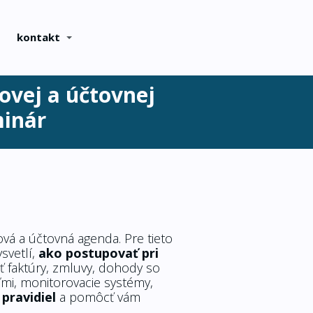
kontakt
ovej a účtovnej
minár
ová a účtovná agenda. Pre tieto
ysvetlí,
ako postupovať pri
iť faktúry, zmluvy, dohody so
mi, monitorovacie systémy,
 pravidiel
a pomôcť vám