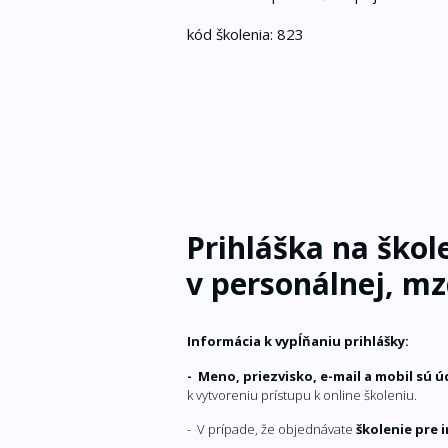
kód školenia: 823
Prihláška na ško
v personálnej, mz
Informácia k vypĺňaniu prihlášky:
- Meno, priezvisko, e-mail a mobil sú 
k vytvoreniu prístupu k online školeniu.
- V prípade, že objednávate
školenie pre 