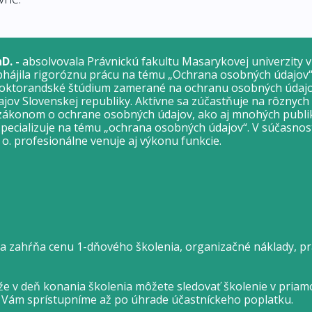
D. -
absolvovala Právnickú fakultu Masarykovej univerzity 
 obhájila rigoróznu prácu na tému „Ochrana osobných údajo
 doktorandské štúdium zamerané na ochranu osobných údajo
ov Slovenskej republiky. Aktívne sa zúčastňuje na rôznych
zákonom o ochrane osobných údajov, ako aj mnohých publi
pecializuje na tému „ochrana osobných údajov“. V súčasnost
 o. profesionálne venuje aj výkonu funkcie.
ia zahŕňa cenu 1-dňového školenia, organizačné náklady, pra
e v deň konania školenia môžete sledovať školenie v priam
e Vám sprístupníme až po úhrade účastníckeho poplatku.