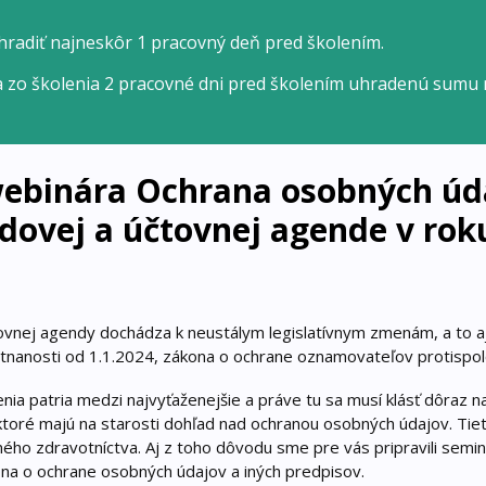
hradiť najneskôr 1 pracovný deň pred školením.
a zo školenia 2 pracovné dni pred školením uhradenú sumu 
webinára Ochrana osobných úd
dovej a účtovnej agende v rok
ovnej agendy dochádza k neustálym legislatívnym zmenám, a to a
nanosti od 1.1.2024, zákona o ochrane oznamovateľov protispolo
ia patria medzi najvyťaženejšie a práve tu sa musí klásť dôraz n
 ktoré majú na starosti dohľad nad ochranou osobných údajov. Tie
ného zdravotníctva. Aj z toho dôvodu sme pre vás pripravili semi
na o ochrane osobných údajov a iných predpisov.