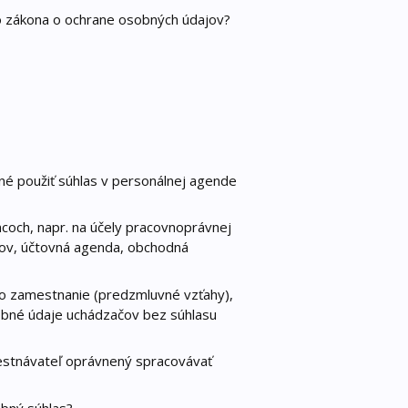
o zákona o ochrane osobných údajov?
žné použiť súhlas v personálnej agende
coch, napr. na účely pracovnoprávnej
cov, účtovná agenda, obchodná
o zamestnanie (predzmluvné vzťahy),
obné údaje uchádzačov bez súhlasu
estnávateľ oprávnený spracovávať
ebný súhlas?