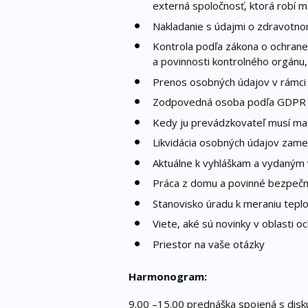
externá spoločnosť, ktorá robí 
Nakladanie s údajmi o zdravotn
Kontrola podľa zákona o ochrane
a povinnosti kontrolného orgánu
Prenos osobných údajov v rámci 
Zodpovedná osoba podľa GDPR
Kedy ju prevádzkovateľ musí ma
Likvidácia osobných údajov zam
Aktuálne k vyhláškam a vydaným
Práca z domu a povinné bezpeč
Stanovisko úradu k meraniu teplo
Viete, aké sú novinky v oblasti 
Priestor na vaše otázky
Harmonogram:
9.00 –15.00 prednáška spojená s disk