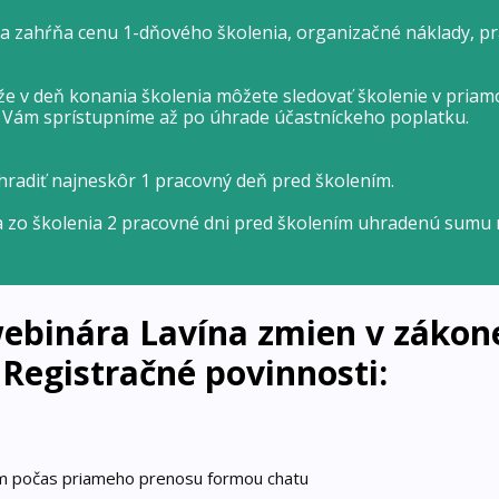
ia zahŕňa cenu 1-dňového školenia, organizačné náklady, pra
e v deň konania školenia môžete sledovať školenie v priam
e Vám sprístupníme až po úhrade účastníckeho poplatku.
hradiť najneskôr 1 pracovný deň pred školením.
a zo školenia 2 pracovné dni pred školením uhradenú sumu 
webinára Lavína zmien v zákon
 - Registračné povinnosti:
m počas priameho prenosu formou chatu