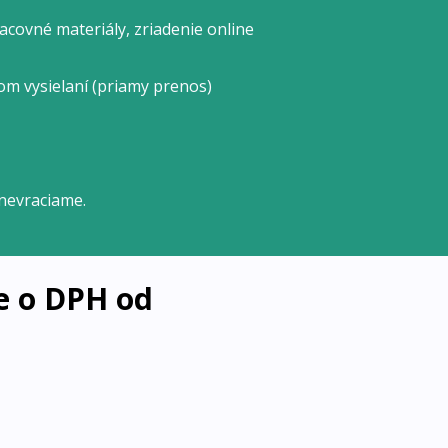
covné materiály, zriadenie online
om vysielaní (priamy prenos)
nevraciame.
e o DPH od