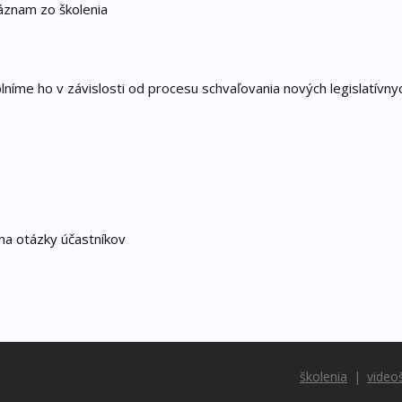
znam zo školenia
íme ho v závislosti od procesu schvaľovania nových legislatívny
na otázky účastníkov
školenia
video