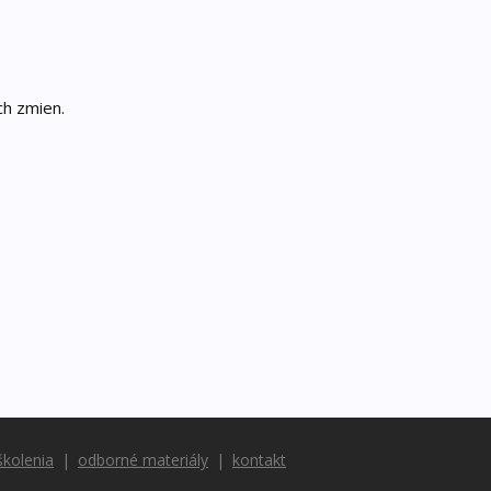
ch zmien.
školenia
odborné materiály
kontakt