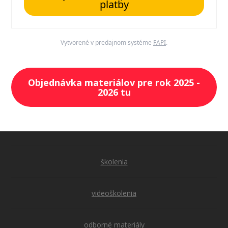
platby
Vytvorené v predajnom systéme
FAPI
.
Objednávka materiálov pre rok 2025 -
2026 tu
školenia
videoškolenia
odborné materiály